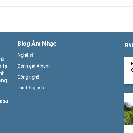
.
Blog Âm Nhạc
Bài
Nghệ sĩ
và
Đánh giá Album
 tại
ạnh
Công nghệ
ững
Tin tổng hợp
PHCM