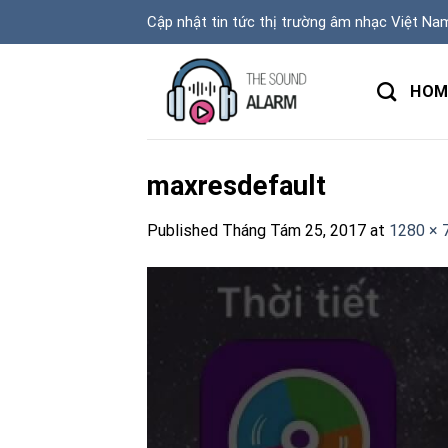
Skip
Cập nhật tin tức thị trường âm nhạc Việt Na
to
content
HOM
maxresdefault
Published
Tháng Tám 25, 2017
at
1280 × 