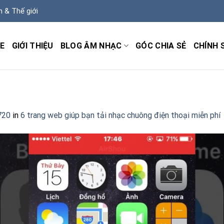
m & Thế giới
E
GIỚI THIỆU
BLOG ÂM NHẠC
GÓC CHIA SẺ
CHÍNH 
720
in
6 trang web giúp bạn tải nhạc chuông điện thoại miễn phí