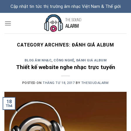
Skip
Cập nhật tin tức thị trường âm nhạc Việt Nam & Thế giới
to
content
CATEGORY ARCHIVES:
ĐÁNH GIÁ ALBUM
BLOG ÂM NHẠC
,
CÔNG NGHỆ
,
ĐÁNH GIÁ ALBUM
Thiết kế website nghe nhạc trực tuyến
POSTED ON
THÁNG TƯ 18, 2017
BY
THESOUDALARM
18
Th4