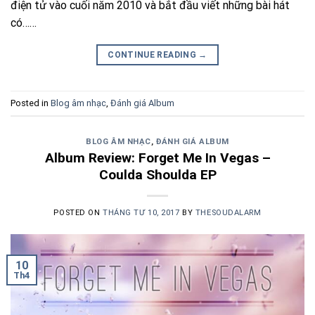
điện tử vào cuối năm 2010 và bắt đầu viết những bài hát
có……
CONTINUE READING
→
Posted in
Blog âm nhạc
,
Đánh giá Album
BLOG ÂM NHẠC
,
ĐÁNH GIÁ ALBUM
Album Review: Forget Me In Vegas –
Coulda Shoulda EP
POSTED ON
THÁNG TƯ 10, 2017
BY
THESOUDALARM
10
Th4