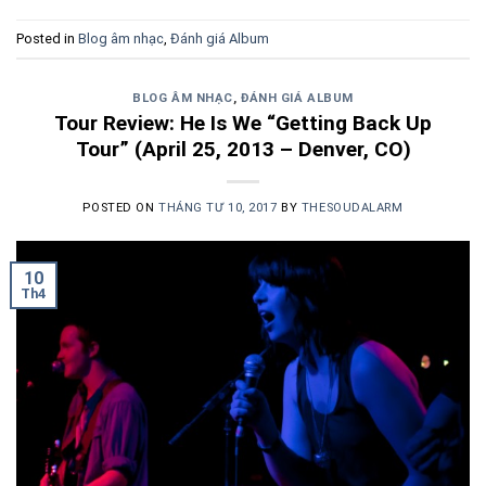
Posted in
Blog âm nhạc
,
Đánh giá Album
BLOG ÂM NHẠC
,
ĐÁNH GIÁ ALBUM
Tour Review: He Is We “Getting Back Up
Tour” (April 25, 2013 – Denver, CO)
POSTED ON
THÁNG TƯ 10, 2017
BY
THESOUDALARM
10
Th4