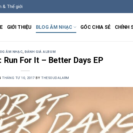
m & Thế giới
E
GIỚI THIỆU
BLOG ÂM NHẠC
GÓC CHIA SẺ
CHÍNH 
OG ÂM NHẠC
,
ĐÁNH GIÁ ALBUM
 Run For It – Better Days EP
N
THÁNG TƯ 10, 2017
BY
THESOUDALARM