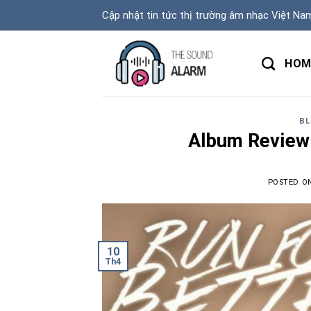
Skip
Cập nhật tin tức thị trường âm nhạc Việt Na
to
content
HOM
BL
Album Review:
POSTED O
10
Th4