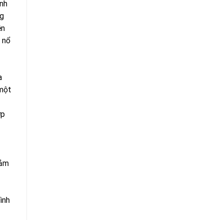
ạnh
ng
ền
 nổ
a
 một
ợp
Cảm
ình