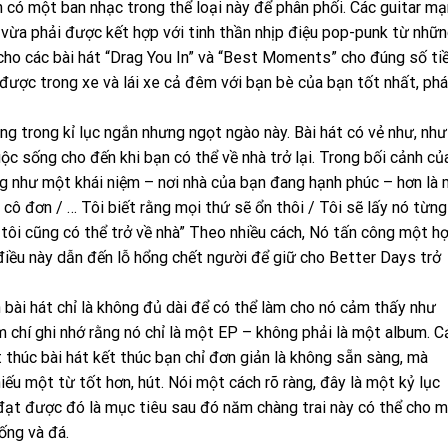
có một ban nhạc trong thể loại này để phân phối. Các guitar m
 vừa phải được kết hợp với tinh thần nhịp điệu pop-punk từ nhữ
cho các bài hát “Drag You In” và “Best Moments” cho đúng số ti
được trong xe và lái xe cả đêm với bạn bè của bạn tốt nhất, phá
ng trong kỉ lục ngắn nhưng ngọt ngào này. Bài hát có vẻ như, như
uộc sống cho đến khi bạn có thể về nhà trở lại. Trong bối cảnh củ
ng như một khái niệm – nơi nhà của bạn đang hạnh phúc – hơn là
g cô đơn / … Tôi biết rằng mọi thứ sẽ ổn thôi / Tôi sẽ lấy nó từng
g tôi cũng có thể trở về nhà” Theo nhiều cách, Nó tấn công một h
điều này dẫn đến lỗ hổng chết người để giữ cho Better Days trở
n bài hát chỉ là không đủ dài để có thể làm cho nó cảm thấy như
m chí ghi nhớ rằng nó chỉ là một EP – không phải là một album. 
kết thúc bài hát kết thúc bạn chỉ đơn giản là không sẵn sàng, mà
iếu một từ tốt hơn, hút. Nói một cách rõ ràng, đây là một kỷ lục
đạt được đó là mục tiêu sau đó năm chàng trai này có thể cho m
ống và đá.