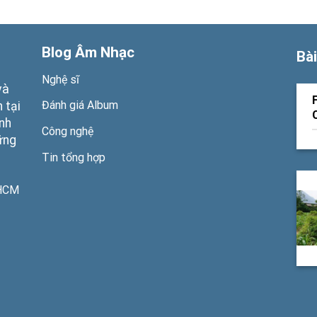
Blog Âm Nhạc
Bài
Nghệ sĩ
và
Đánh giá Album
 tại
ạnh
Công nghệ
ững
Tin tổng hợp
PHCM