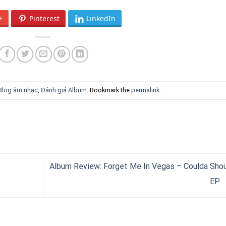
+
Pinterest
LinkedIn
Blog âm nhạc
,
Đánh giá Album
. Bookmark the
permalink
.
Album Review: Forget Me In Vegas – Coulda Sho
EP