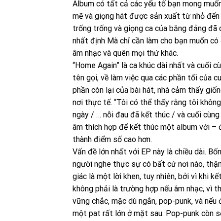
Album có tất cả các yếu tố bạn mong muốn 
mẽ và giọng hát được sản xuất từ ​​nhỏ đến
trống trống và giọng ca của băng đảng đã 
nhất định Mà chỉ cần làm cho bạn muốn có 
âm nhạc và quên mọi thứ khác.
“Home Again” là ca khúc dài nhất và cuối cù
tên gọi, về làm việc qua các phần tối của c
phần còn lại của bài hát, nhà cảm thấy giố
nơi thực tế. “Tôi có thể thấy rằng tôi khôn
ngày / … nỗi đau đã kết thúc / và cuối cùn
âm thích hợp để kết thúc một album với – 
thành điểm số cao hơn.
Vấn đề lớn nhất với EP này là chiều dài. Bố
người nghe thực sự có bất cứ nơi nào, thậ
giác là một lời khen, tuy nhiên, bởi vì khi 
không phải là trường hợp nếu âm nhạc, vì th
vững chắc, mặc dù ngắn, pop-punk, và nếu 
một pat rất lớn ở mặt sau. Pop-punk còn s