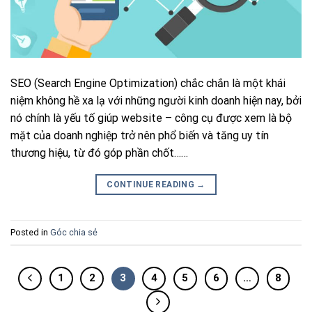
SEO (Search Engine Optimization) chắc chắn là một khái
niệm không hề xa lạ với những người kinh doanh hiện nay, bởi
nó chính là yếu tố giúp website – công cụ được xem là bộ
mặt của doanh nghiệp trở nên phổ biến và tăng uy tín
thương hiệu, từ đó góp phần chốt……
CONTINUE READING
→
Posted in
Góc chia sẻ
1
2
3
4
5
6
…
8