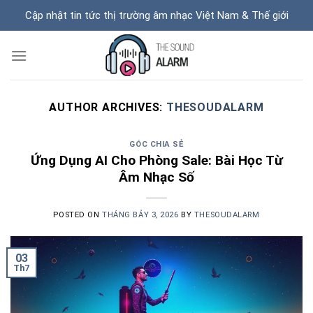
Skip
Cập nhật tin tức thị trường âm nhạc Việt Nam & Thế giới
to
content
AUTHOR ARCHIVES:
THESOUDALARM
GÓC CHIA SẺ
Ứng Dụng AI Cho Phòng Sale: Bài Học Từ
Âm Nhạc Số
POSTED ON
THÁNG BẢY 3, 2026
BY
THESOUDALARM
03
Th7