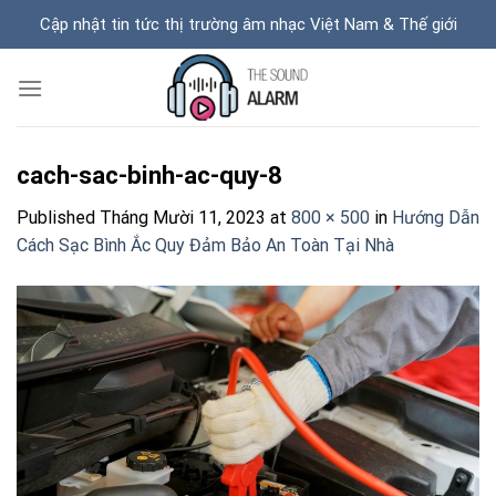
Skip
Cập nhật tin tức thị trường âm nhạc Việt Nam & Thế giới
to
content
cach-sac-binh-ac-quy-8
Published
Tháng Mười 11, 2023
at
800 × 500
in
Hướng Dẫn
Cách Sạc Bình Ắc Quy Đảm Bảo An Toàn Tại Nhà