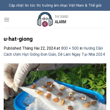
Skip
Cập nhật tin tức thị trường âm nhạc Việt Nam & Thế giới
to
content
u-hat-giong
Published
Tháng Hai 22, 2024
at
800 × 500
in
Hướng Dẫn
Cách Ươm Hạt Giống Đơn Giản, Dễ Làm Ngay Tại Nhà 2024