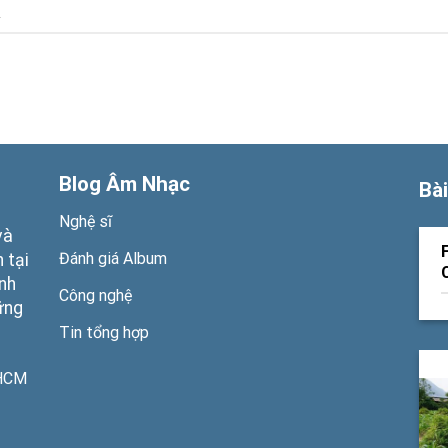
.
Blog Âm Nhạc
Bài
Nghệ sĩ
và
Đánh giá Album
 tại
ạnh
Công nghệ
ững
Tin tổng hợp
PHCM