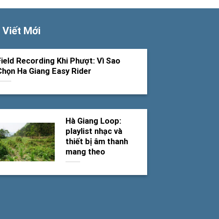
 Viết Mới
Field Recording Khi Phượt: Vì Sao
Chọn Ha Giang Easy Rider
Hà Giang Loop:
playlist nhạc và
thiết bị âm thanh
mang theo