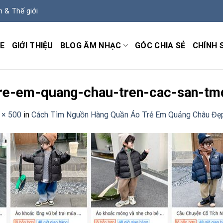
m & Thế giới
E
GIỚI THIỆU
BLOG ÂM NHẠC
GÓC CHIA SẺ
CHÍNH 
tre-em-quang-chau-tren-cac-san-tm
 × 500
in
Cách Tìm Nguồn Hàng Quần Áo Trẻ Em Quảng Châu Đẹp