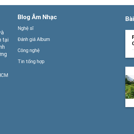
Blog Âm Nhạc
Bài
Nghệ sĩ
và
Đánh giá Album
 tại
ạnh
Công nghệ
ững
Tin tổng hợp
PHCM