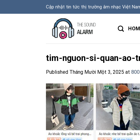
Skip
Cập nhật tin tức thị trường âm nhạc Việt Na
to
content
HOM
tim-nguon-si-quan-ao-
Published
Tháng Mười Một 3, 2025
at
800