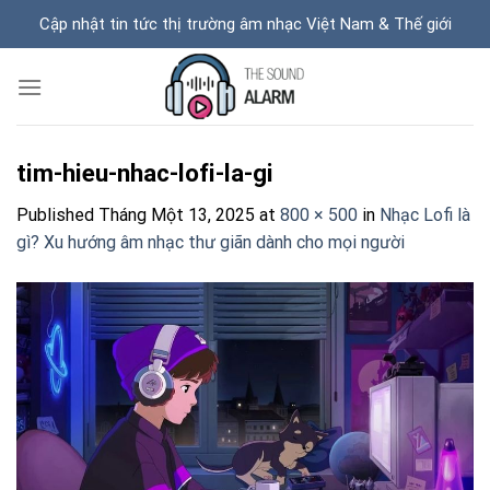
Skip
Cập nhật tin tức thị trường âm nhạc Việt Nam & Thế giới
to
content
tim-hieu-nhac-lofi-la-gi
Published
Tháng Một 13, 2025
at
800 × 500
in
Nhạc Lofi là
gì? Xu hướng âm nhạc thư giãn dành cho mọi người