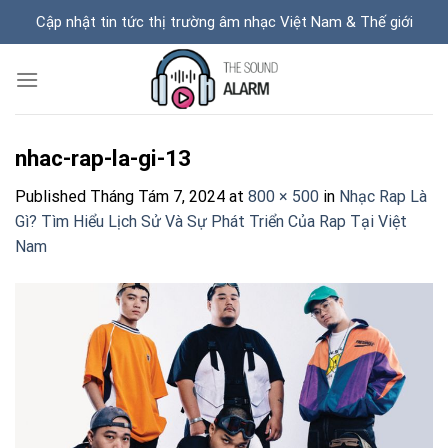
Skip
Cập nhật tin tức thị trường âm nhạc Việt Nam & Thế giới
to
content
nhac-rap-la-gi-13
Published
Tháng Tám 7, 2024
at
800 × 500
in
Nhạc Rap Là
Gì? Tìm Hiểu Lịch Sử Và Sự Phát Triển Của Rap Tại Việt
Nam