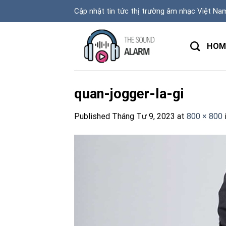
Skip
Cập nhật tin tức thị trường âm nhạc Việt Na
to
content
HOM
quan-jogger-la-gi
Published
Tháng Tư 9, 2023
at
800 × 800