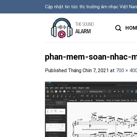
Skip
Cập nhật tin tức thị trường âm nhạc Việt Na
to
content
HOM
phan-mem-soan-nhac-m
Published
Tháng Chín 7, 2021
at
700 × 40