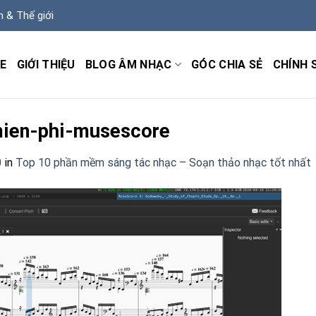
m & Thế giới
E
GIỚI THIỆU
BLOG ÂM NHẠC
GÓC CHIA SẺ
CHÍNH 
ien-phi-musescore
0
in
Top 10 phần mềm sáng tác nhạc – Soạn thảo nhạc tốt nhất