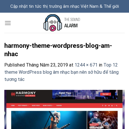
Skip
Cập nhật tin tức thị trường âm nhạc Việt Nam & Thế giới
to
content
harmony-theme-wordpress-blog-am-
nhac
Published
Tháng Năm 23, 2019
at
1244 × 671
in
Top 12
theme WordPress blog âm nhạc bạn nên sở hữu để tăng
tương tác