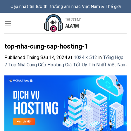
Skip
Cập nhật tin tức thị trường âm nhạc Việt Nam & Thế giới
to
content
top-nha-cung-cap-hosting-1
Published
Tháng Sáu 14, 2024
at
1024 × 512
in
Tổng Hợp
7 Top Nhà Cung Cấp Hosting Giá Tốt Uy Tín Nhất Việt Nam