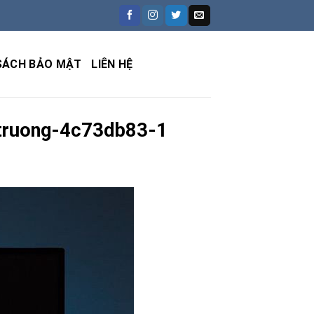
SÁCH BẢO MẬT
LIÊN HỆ
-truong-4c73db83-1