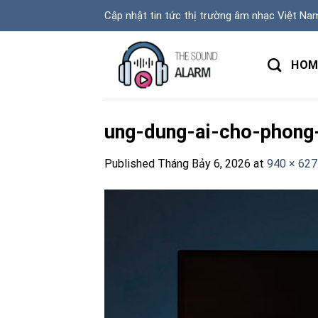
Skip
Cập nhật tin tức thị trường âm nhạc Việt Na
to
content
HOM
ung-dung-ai-cho-phong
Published
Tháng Bảy 6, 2026
at
940 × 627