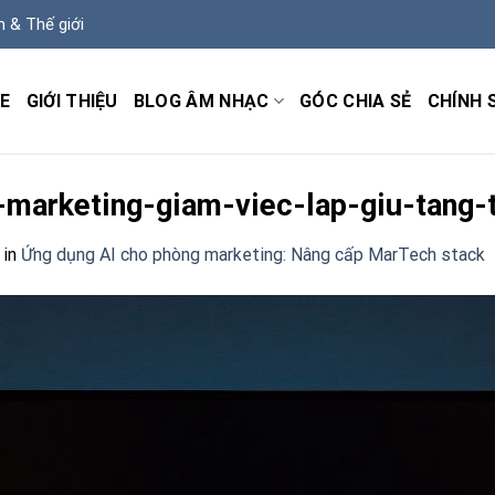
m & Thế giới
E
GIỚI THIỆU
BLOG ÂM NHẠC
GÓC CHIA SẺ
CHÍNH 
-marketing-giam-viec-lap-giu-tang
in
Ứng dụng AI cho phòng marketing: Nâng cấp MarTech stack