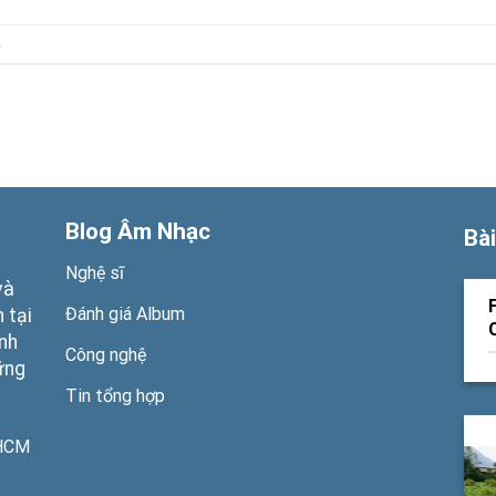
.
Blog Âm Nhạc
Bài
Nghệ sĩ
và
Đánh giá Album
 tại
ạnh
Công nghệ
ững
Tin tổng hợp
PHCM