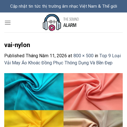
Skip
Cập nhật tin tức thị trường âm nhạc Việt Nam & Thế giới
to
content
vai-nylon
Published
Tháng Năm 11, 2026
at
800 × 500
in
Top 9 Loại
Vải May Áo Khoác Đồng Phục Thông Dụng Và Bền Đẹp