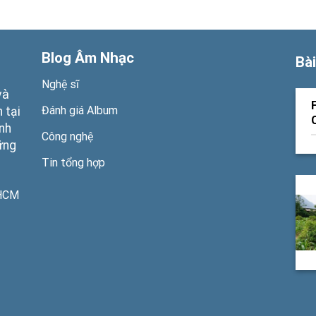
Blog Âm Nhạc
Bài
Nghệ sĩ
và
Đánh giá Album
 tại
ạnh
Công nghệ
ững
Tin tổng hợp
PHCM