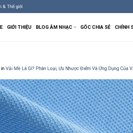
m & Thế giới
E
GIỚI THIỆU
BLOG ÂM NHẠC
GÓC CHIA SẺ
CHÍNH 
in
Vải Mè Là Gì? Phân Loại, Ưu Nhược Điểm Và Ứng Dụng Của V