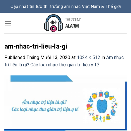
Skip
Cập nhật tin tức thị trường âm nhạc Việt Nam & Thế giới
to
content
am-nhac-tri-lieu-la-gi
Published
Tháng Mười 13, 2020
at
1024 × 512
in
Âm nhạc
trị liệu là gì? Các loại nhạc thư giãn trị liệu y tế