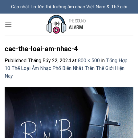
Skip
Cập nhật tin tức thị trường âm nhạc Việt Nam & Thế giới
to
content
cac-the-loai-am-nhac-4
Published
Tháng Bảy 22, 2024
at
800 × 500
in
Tổng Hợp
10 Thể Loại Âm Nhạc Phổ Biến Nhất Trên Thế Giới Hiện
Nay