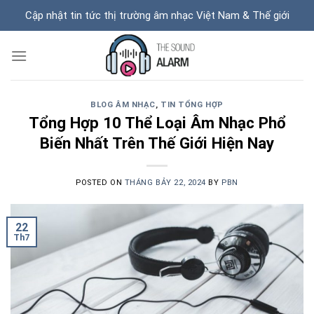
Skip
Cập nhật tin tức thị trường âm nhạc Việt Nam & Thế giới
to
content
BLOG ÂM NHẠC
,
TIN TỔNG HỢP
Tổng Hợp 10 Thể Loại Âm Nhạc Phổ
Biến Nhất Trên Thế Giới Hiện Nay
POSTED ON
THÁNG BẢY 22, 2024
BY
PBN
22
Th7