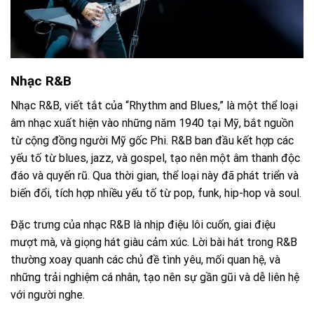
Nhạc R&B
Nhạc R&B, viết tắt của “Rhythm and Blues,” là một thể loại
âm nhạc xuất hiện vào những năm 1940 tại Mỹ, bắt nguồn
từ cộng đồng người Mỹ gốc Phi. R&B ban đầu kết hợp các
yếu tố từ blues, jazz, và gospel, tạo nên một âm thanh độc
đáo và quyến rũ. Qua thời gian, thể loại này đã phát triển và
biến đổi, tích hợp nhiều yếu tố từ pop, funk, hip-hop và soul.
Đặc trưng của nhạc R&B là nhịp điệu lôi cuốn, giai điệu
mượt mà, và giọng hát giàu cảm xúc. Lời bài hát trong R&B
thường xoay quanh các chủ đề tình yêu, mối quan hệ, và
những trải nghiệm cá nhân, tạo nên sự gần gũi và dễ liên hệ
với người nghe.