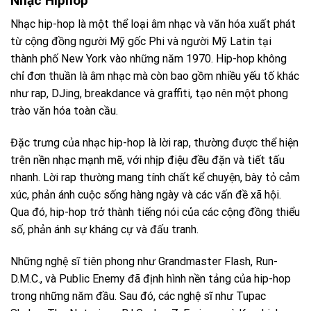
Nhạc Hiphop
Nhạc hip-hop là một thể loại âm nhạc và văn hóa xuất phát
từ cộng đồng người Mỹ gốc Phi và người Mỹ Latin tại
thành phố New York vào những năm 1970. Hip-hop không
chỉ đơn thuần là âm nhạc mà còn bao gồm nhiều yếu tố khác
như rap, DJing, breakdance và graffiti, tạo nên một phong
trào văn hóa toàn cầu.
Đặc trưng của nhạc hip-hop là lời rap, thường được thể hiện
trên nền nhạc mạnh mẽ, với nhịp điệu đều đặn và tiết tấu
nhanh. Lời rap thường mang tính chất kể chuyện, bày tỏ cảm
xúc, phản ánh cuộc sống hàng ngày và các vấn đề xã hội.
Qua đó, hip-hop trở thành tiếng nói của các cộng đồng thiểu
số, phản ánh sự kháng cự và đấu tranh.
Những nghệ sĩ tiên phong như Grandmaster Flash, Run-
D.M.C., và Public Enemy đã định hình nền tảng của hip-hop
trong những năm đầu. Sau đó, các nghệ sĩ như Tupac