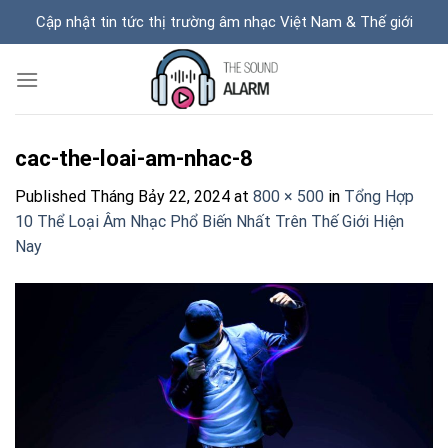
Skip
Cập nhật tin tức thị trường âm nhạc Việt Nam & Thế giới
to
content
cac-the-loai-am-nhac-8
Published
Tháng Bảy 22, 2024
at
800 × 500
in
Tổng Hợp
10 Thể Loại Âm Nhạc Phổ Biến Nhất Trên Thế Giới Hiện
Nay