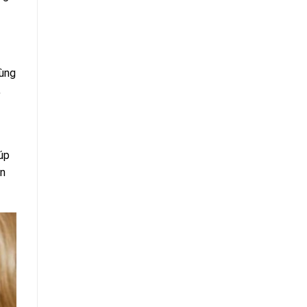
cùng
,
úp
ản