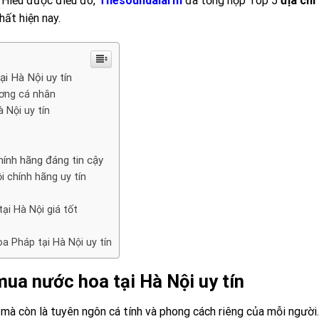
. Hiểu được điều đó,
Thesoundalarm
đã tổng hợp Top 5
địa chỉ
hất hiện nay.
ại Hà Nội uy tín
ương cá nhân
 Nội uy tín
hính hãng đáng tin cậy
 chính hãng uy tín
i Hà Nội giá tốt
a Pháp tại Hà Nội uy tín
mua nước hoa tại Hà Nội uy tín
mà còn là tuyên ngôn cá tính và phong cách riêng của mỗi người.