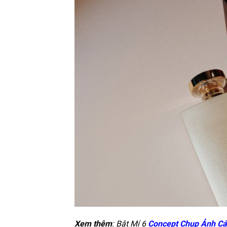
Xem thêm
: Bật Mí 6
Concept Chụp Ảnh C