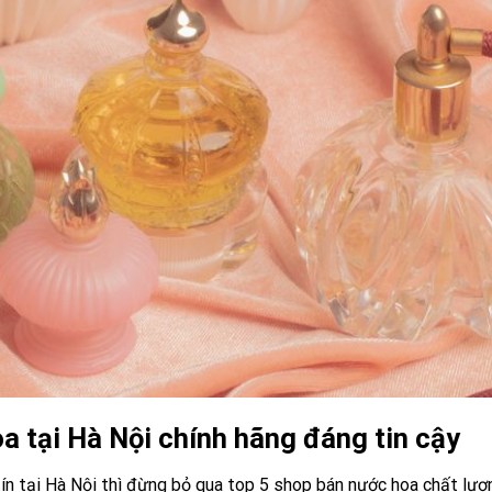
a tại Hà Nội chính hãng đáng tin cậy
ín tại Hà Nội thì đừng bỏ qua top 5 shop bán nước hoa chất lượ