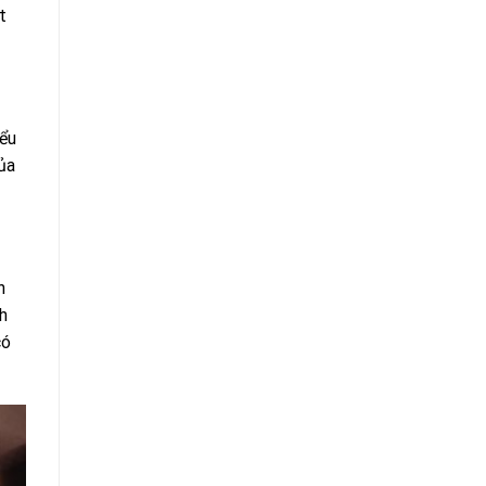
t
iểu
ủa
h
h
có