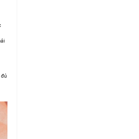
c
hải
 đủ