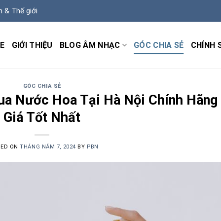
m & Thế giới
E
GIỚI THIỆU
BLOG ÂM NHẠC
GÓC CHIA SẺ
CHÍNH 
GÓC CHIA SẺ
Mua Nước Hoa Tại Hà Nội Chính Hãng
Giá Tốt Nhất
TED ON
THÁNG NĂM 7, 2024
BY
PBN