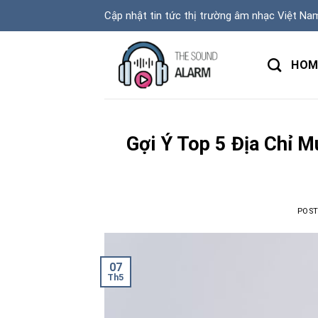
Skip
Cập nhật tin tức thị trường âm nhạc Việt Na
to
content
HOM
Gợi Ý Top 5 Địa Chỉ 
POS
07
Th5