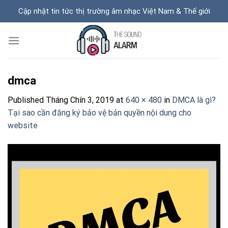
Skip
Cập nhật tin tức thị trường âm nhạc Việt Nam & Thế giới
to
content
dmca
Published
Tháng Chín 3, 2019
at
640 × 480
in
DMCA là gì?
Tại sao cần đăng ký bảo vệ bản quyền nội dung cho
website