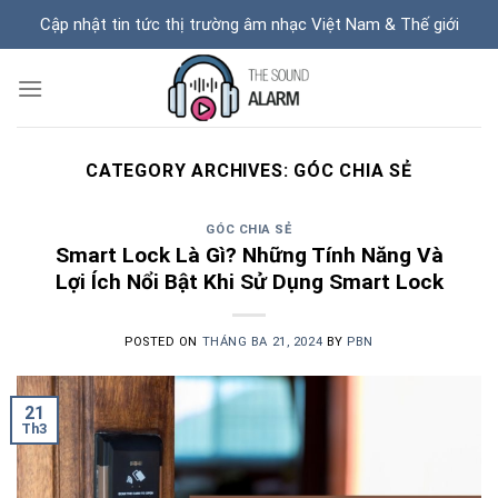
Skip
Cập nhật tin tức thị trường âm nhạc Việt Nam & Thế giới
to
content
CATEGORY ARCHIVES:
GÓC CHIA SẺ
GÓC CHIA SẺ
Smart Lock Là Gì? Những Tính Năng Và
Lợi Ích Nổi Bật Khi Sử Dụng Smart Lock
POSTED ON
THÁNG BA 21, 2024
BY
PBN
21
Th3