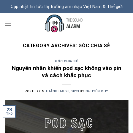
Skip
Cập nhật tin tức thị trường âm nhạc Việt Nam & Thế giới
to
content
CATEGORY ARCHIVES:
GÓC CHIA SẺ
GÓC CHIA SẺ
Nguyên nhân khiến pod sạc không vào pin
và cách khắc phục
POSTED ON
THÁNG HAI 28, 2023
BY
NGUYÊN DUY
28
Th2