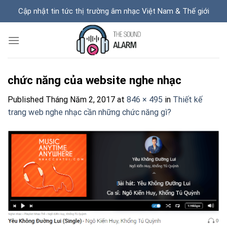
Skip
Cập nhật tin tức thị trường âm nhạc Việt Nam & Thế giới
to
content
chức năng của website nghe nhạc
Published
Tháng Năm 2, 2017
at
846 × 495
in
Thiết kế
trang web nghe nhạc cần những chức năng gì?