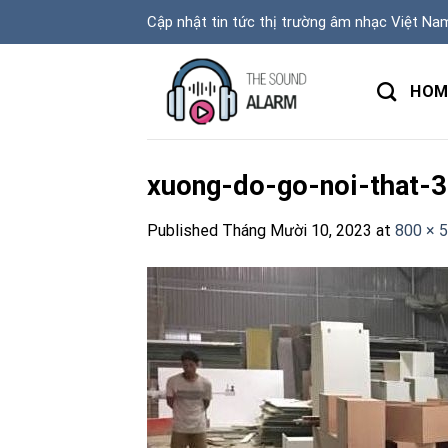
Skip
Cập nhật tin tức thị trường âm nhạc Việt Na
to
content
HOM
xuong-do-go-noi-that-3
Published
Tháng Mười 10, 2023
at
800 × 