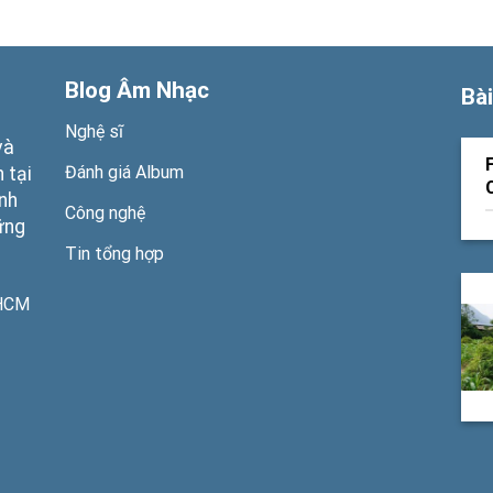
Blog Âm Nhạc
Bài
Nghệ sĩ
và
Đánh giá Album
 tại
ạnh
Công nghệ
ững
Tin tổng hợp
PHCM