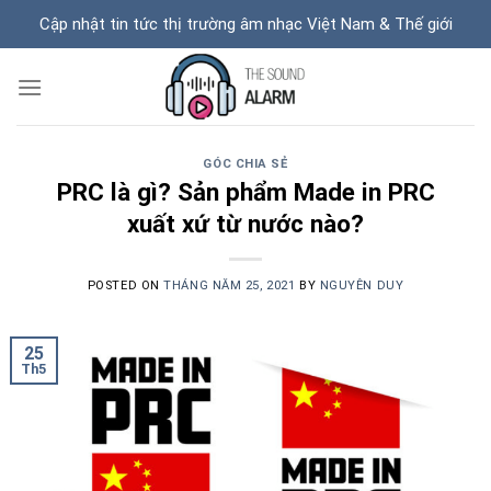
Skip
Cập nhật tin tức thị trường âm nhạc Việt Nam & Thế giới
to
content
GÓC CHIA SẺ
PRC là gì? Sản phẩm Made in PRC
xuất xứ từ nước nào?
POSTED ON
THÁNG NĂM 25, 2021
BY
NGUYÊN DUY
25
Th5