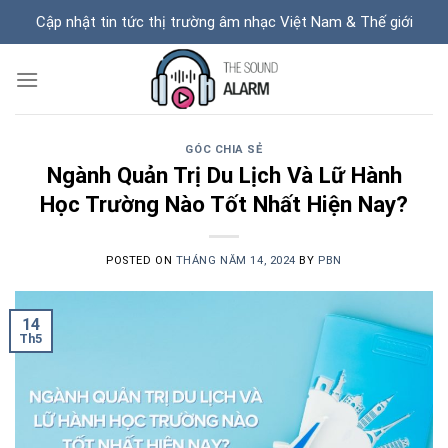
Skip
Cập nhật tin tức thị trường âm nhạc Việt Nam & Thế giới
to
content
GÓC CHIA SẺ
Ngành Quản Trị Du Lịch Và Lữ Hành
Học Trường Nào Tốt Nhất Hiện Nay?
POSTED ON
THÁNG NĂM 14, 2024
BY
PBN
14
Th5