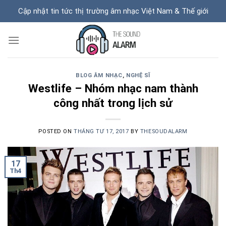
Skip
Cập nhật tin tức thị trường âm nhạc Việt Nam & Thế giới
to
content
BLOG ÂM NHẠC
,
NGHỆ SĨ
Westlife – Nhóm nhạc nam thành
công nhất trong lịch sử
POSTED ON
THÁNG TƯ 17, 2017
BY
THESOUDALARM
17
Th4