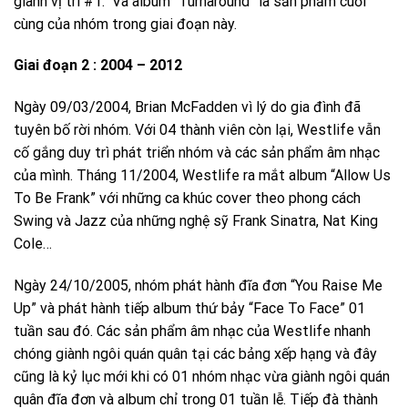
giành vị trí #1. Và album “Turnaround” là sản phẩm cuối
cùng của nhóm trong giai đoạn này.
Giai đoạn 2 : 2004 – 2012
Ngày 09/03/2004, Brian McFadden vì lý do gia đình đã
tuyên bố rời nhóm. Với 04 thành viên còn lại, Westlife vẫn
cố gắng duy trì phát triển nhóm và các sản phẩm âm nhạc
của mình. Tháng 11/2004, Westlife ra mắt album “Allow Us
To Be Frank” với những ca khúc cover theo phong cách
Swing và Jazz của những nghệ sỹ Frank Sinatra, Nat King
Cole…
Ngày 24/10/2005, nhóm phát hành đĩa đơn “You Raise Me
Up” và phát hành tiếp album thứ bảy “Face To Face” 01
tuần sau đó. Các sản phẩm âm nhạc của Westlife nhanh
chóng giành ngôi quán quân tại các bảng xếp hạng và đây
cũng là kỷ lục mới khi có 01 nhóm nhạc vừa giành ngôi quán
quân đĩa đơn và album chỉ trong 01 tuần lễ. Tiếp đà thành