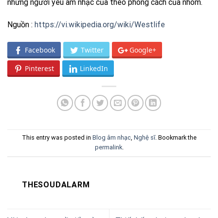
những người yêu âm nhạc của theo phong cách của nhóm.
Nguồn :
https://vi.wikipedia.org/wiki/Westlife
Facebook
Twitter
Google+
Pinterest
LinkedIn
This entry was posted in
Blog âm nhạc
,
Nghệ sĩ
. Bookmark the
permalink
.
THESOUDALARM