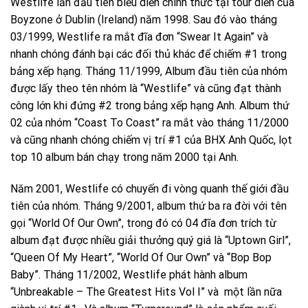
Westlife lần đầu tiên biểu diễn chính thức tại tour diễn của
Boyzone ở Dublin (Ireland) năm 1998. Sau đó vào tháng
03/1999, Westlife ra mắt đĩa đơn “Swear It Again” và
nhanh chóng đánh bại các đối thủ khác để chiếm #1 trong
bảng xếp hạng. Tháng 11/1999, Album đầu tiên của nhóm
được lấy theo tên nhóm là “Westlife” và cũng đạt thành
công lớn khi đứng #2 trong bảng xếp hạng Anh. Album thứ
02 của nhóm “Coast To Coast” ra mắt vào tháng 11/2000
và cũng nhanh chóng chiếm vị trí #1 của BHX Anh Quốc, lọt
top 10 album bán chạy trong năm 2000 tại Anh.
Năm 2001, Westlife có chuyến đi vòng quanh thế giới đầu
tiên của nhóm. Tháng 9/2001, album thứ ba ra đời với tên
gọi “World Of Our Own”, trong đó có 04 đĩa đơn trích từ
album đạt được nhiều giải thưởng quý giá là “Uptown Girl”,
“Queen Of My Heart”, “World Of Our Own” và “Bop Bop
Baby”. Tháng 11/2002, Westlife phát hành album
“Unbreakable – The Greatest Hits Vol I” và một lần nữa